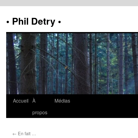
• Phil Detry •
Accueil
À
Médias
propos
←
En fait …