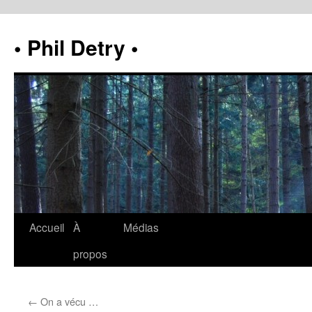
• Phil Detry •
Accueil
À
Médias
propos
←
On a vécu …