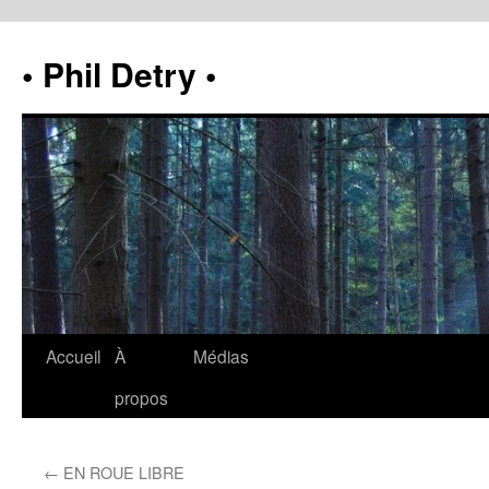
• Phil Detry •
Accueil
À
Médias
propos
←
EN ROUE LIBRE